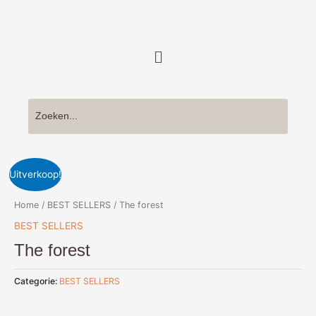
Ga
naar
de
Menu
inhoud
Uitverkoop!
Home
/
BEST SELLERS
/ The forest
BEST SELLERS
The forest
Categorie:
BEST SELLERS