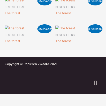
Uitverkoop!
Uitverkoop!
BEST SELLERS
BEST SELLERS
The forest
The forest
Uitverkoop!
Uitverkoop!
BEST SELLERS
BEST SELLERS
The forest
The forest
Copyright © Papieren Zwaard 2021
I
n
s
t
a