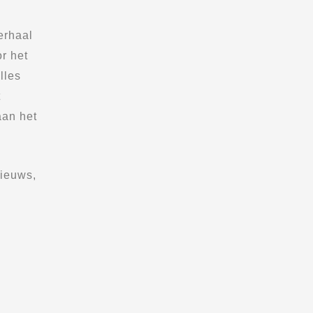
erhaal
r het
lles
t
aan het
nieuws,