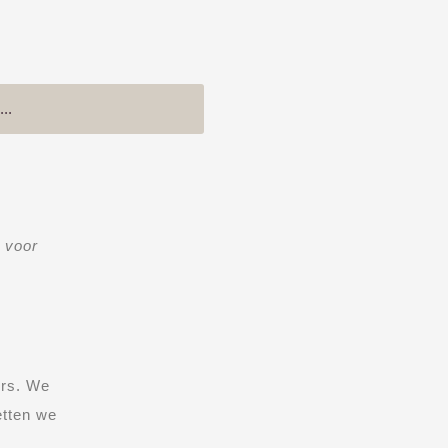
 voor
ers. We
etten we