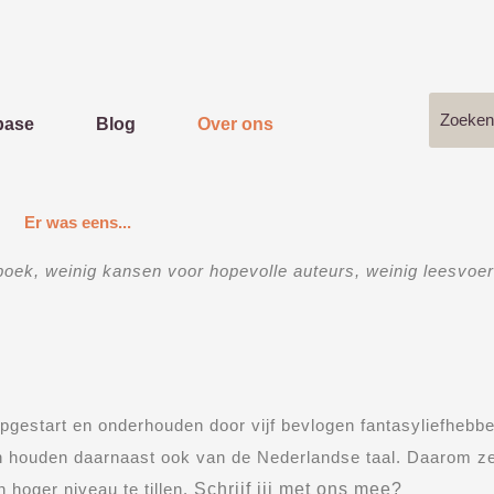
abase
Blog
Over ons
Er was eens...
oek, weinig kansen voor hopevolle auteurs, weinig leesvoer
opgestart en onderhouden door vijf bevlogen fantasyliefhebb
en houden daarnaast ook van de Nederlandse taal. Daarom z
 hoger niveau te tillen.
Schrijf jij met ons mee?