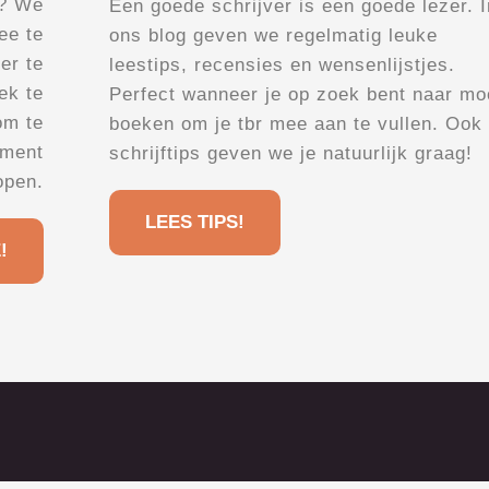
n? We
Een goede schrijver is een goede lezer. I
ee te
ons blog geven we regelmatig leuke
er te
leestips, recensies en wensenlijstjes.
ek te
Perfect wanneer je op zoek bent naar mo
om te
boeken om je tbr mee aan te vullen. Ook
oment
schrijftips geven we je natuurlijk graag!
open.
LEES TIPS!
!