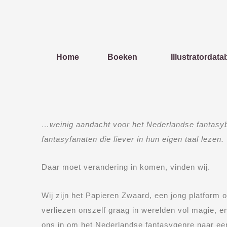
Ga
naar
de
inhoud
Home
Boeken
Illustratordat
…weinig aandacht voor het Nederlandse fantasyb
fantasyfanaten die liever in hun eigen taal lezen.
Daar moet verandering in komen, vinden wij.
Wij zijn het Papieren Zwaard, een jong platform 
verliezen onszelf graag in werelden vol magie, 
ons in om het Nederlandse fantasygenre naar een