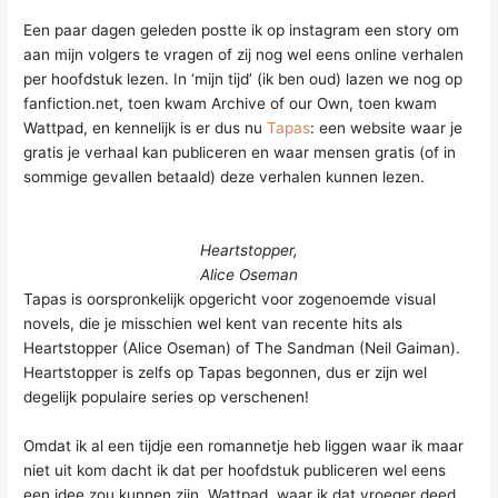
Een paar dagen geleden postte ik op instagram een story om
aan mijn volgers te vragen of zij nog wel eens online verhalen
per hoofdstuk lezen. In ‘mijn tijd’ (ik ben oud) lazen we nog op
fanfiction.net, toen kwam Archive of our Own, toen kwam
Wattpad, en kennelijk is er dus nu
Tapas
: een website waar je
gratis je verhaal kan publiceren en waar mensen gratis (of in
sommige gevallen betaald) deze verhalen kunnen lezen.
Heartstopper,
Alice Oseman
Tapas is oorspronkelijk opgericht voor zogenoemde visual
novels, die je misschien wel kent van recente hits als
Heartstopper (Alice Oseman) of The Sandman (Neil Gaiman).
Heartstopper is zelfs op Tapas begonnen, dus er zijn wel
degelijk populaire series op verschenen!
Omdat ik al een tijdje een romannetje heb liggen waar ik maar
niet uit kom dacht ik dat per hoofdstuk publiceren wel eens
een idee zou kunnen zijn. Wattpad, waar ik dat vroeger deed,