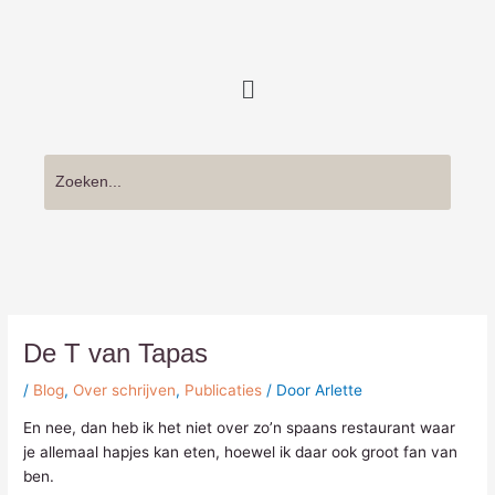
Ga
naar
de
Menu
inhoud
De T van Tapas
/
Blog
,
Over schrijven
,
Publicaties
/ Door
Arlette
En nee, dan heb ik het niet over zo’n spaans restaurant waar
je allemaal hapjes kan eten, hoewel ik daar ook groot fan van
ben.